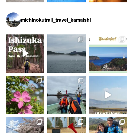
michinokutrail_travel_kamaishi