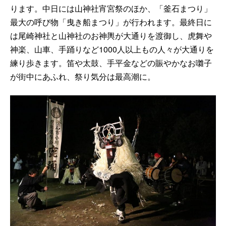
ります。中日には山神社宵宮祭のほか、「釜石まつり」
最大の呼び物「曳き船まつり」が行われます。最終日に
は尾崎神社と山神社のお神輿が大通りを渡御し、虎舞や
神楽、山車、手踊りなど1000人以上もの人々が大通りを
練り歩きます。笛や太鼓、手平金などの賑やかなお囃子
が街中にあふれ、祭り気分は最高潮に。