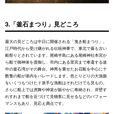
3.「釜石まつり」見どころ
最大の見どころは中日に開催される「曳き船まつり」。
江戸時代から受け継がれる伝統神事で、東北で最も古い
船祭りとされています。尾崎半島にある尾崎神社本宮か
ら船で御神体を渡御し、市内にある里宮まで奉還する途
中の釜石湾がその舞台。神輿を乗せたお召船を中心に十
数隻の船が港内をパレードします。色とりどりの大漁旗
をいくつもつけたド派手な漁船はそれだけでも見もの。
さらに船上では虎舞や神楽が賑やかに奉納され、岸壁す
れすれまで船を近づけて見物客に見せるなどのパフォー
マンスもあり、見応え満点です。