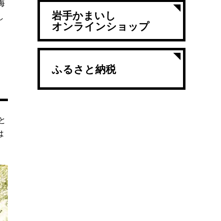
海
岩手かまいし
し
オンラインショップ
ふるさと納税
と
は