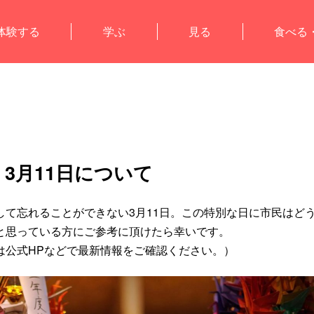
体験する
学ぶ
見る
食べる
3月11日について
て忘れることができない3月11日。この特別な日に市民はど
と思っている方にご参考に頂けたら幸いです。
は公式HPなどで最新情報をご確認ください。）