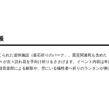
帳
くられた追悼施設｛釜石祈りのパーク」。震災関連死も含めた
人々が次々訪れ花を手向け祈りをささげます。イベント内容は年
高校音楽部による献歌や、空にいる犠牲者へ祈りのランタンが捧