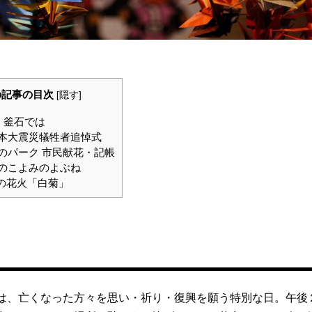
の記事の目次
[
隠す
]
日、釜石では
日本大震災犠牲者追悼式
りのパーク 市民献花・記帳
くのこよみのよぶね
祈りの花火「白菊」
日は、亡くなった方々を思い・祈り・復興を願う特別な日。午後