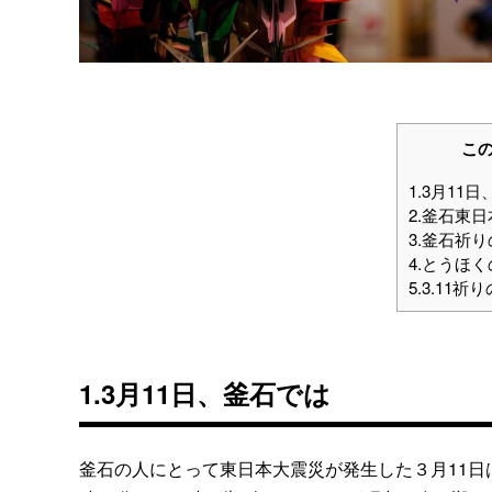
こ
1.3月11
2.釜石東
3.釜石祈
4.とうほ
5.3.11
1.3月11日、釜石では
釜石の人にとって東日本大震災が発生した３月11