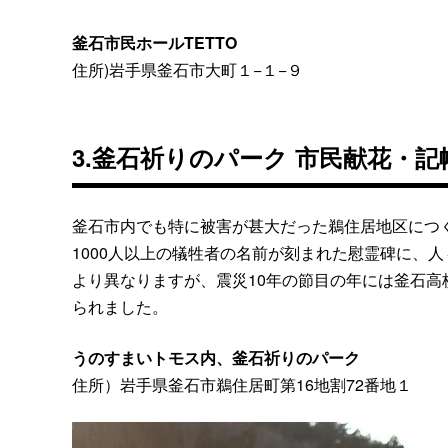
釜石市民ホールTETTO
住所)岩手県釜石市大町１−１−９
3.釜石祈りのパーク 市民献花・記
釜石市内でも特に被害が甚大だった鵜住居地区につ
1000人以上の犠牲者の名前が刻まれた慰霊碑に、
より異なりますが、震災10年の節目の年には釜石
られました。
うのすまいトモス内、釜石祈りのパーク
住所）岩手県釜石市鵜住居町第16地割72番地１